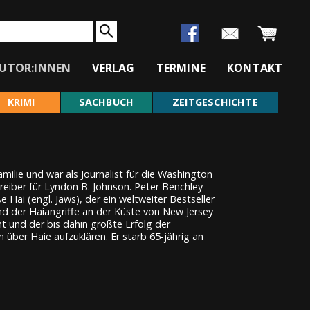
UTOR:INNEN
VERLAG
TERMINE
KONTAKT
KRIMI
SACHBUCH
ZEITGESCHICHTE
ilie und war als Journalist für die Washington
reiber für Lyndon B. Johnson. Peter Benchley
ai (engl. Jaws), der ein weltweiter Bestseller
end der Haiangriffe an der Küste von New Jersey
t und der bis dahin größte Erfolg der
über Haie aufzuklären. Er starb 65-jährig an