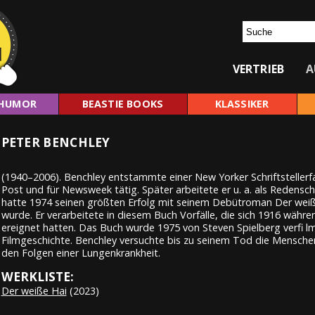
VERTRIEB
A
HUMOR
BEASTIE BOOKS
KLASSIKER
PETER BENCHLEY
(1940–2006). Benchley entstammte einer New Yorker Schriftstellerfam
Post und für Newsweek tätig. Später arbeitete er u. a. als Redensch
hatte 1974 seinen größten Erfolg mit seinem Debütroman Der weiße H
wurde. Er verarbeitete in diesem Buch Vorfälle, die sich 1916 währ
ereignet hatten. Das Buch wurde 1975 von Steven Spielberg verfi lm
Filmgeschichte. Benchley versuchte bis zu seinem Tod die Menschen 
den Folgen einer Lungenkrankheit.
WERKLISTE:
Der weiße Hai
(2023)