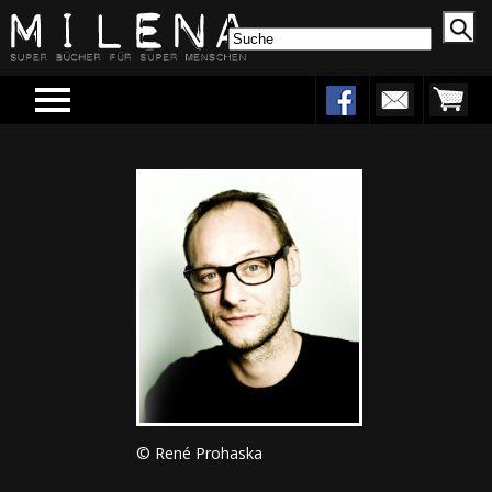
Menu
© René Prohaska