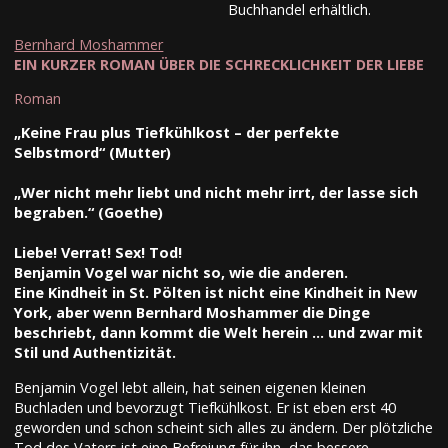
Buchhandel erhältlich.
Bernhard Moshammer
EIN KURZER ROMAN ÜBER DIE SCHRECKLICHKEIT DER LIEBE
Roman
„Keine Frau plus Tiefkühlkost – der perfekte
Selbstmord“ (Mutter)
„Wer nicht mehr liebt und nicht mehr irrt, der lasse sich
begraben.“ (Goethe)
Liebe! Verrat! Sex! Tod!
Benjamin Vogel war nicht so, wie die anderen.
Eine Kindheit in St. Pölten ist nicht eine Kindheit in New
York, aber wenn Bernhard Moshammer die Dinge
beschriebt, dann kommt die Welt herein ... und zwar mit
Stil und Authentizität.
Benjamin Vogel lebt allein, hat seinen eigenen kleinen
Buchladen und bevorzugt Tiefkühlkost. Er ist eben erst 40
geworden und schon scheint sich alles zu ändern. Der plötzliche
Tod des Vaters ist eine Befreiung für ihn, das bessere