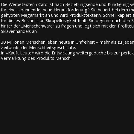
Die Werbetexterin Caro ist nach Beziehungsende und Kündigung ve
für eine „spannende, neue Herausforderung“: Sie heuert bei dem m
gehypten Megamarkt an und wird Produkttexterin. Schnell kapiert si
für dieses Business an Skrupellosigkeit fehlt. Sie beginnt nach den S
hinter der „Menschenware“ zu fragen und legt sich mit den Profite
Sklavenhandels an.
30 Millionen Menschen leben heute in Unfreiheit – mehr als zu jed
Zeitpunkt der Menschheitsgeschichte.
In »Kauft Leute« wird die Entwicklung weitergedacht: bis zur perfe
Vermarktung des Produkts Mensch.