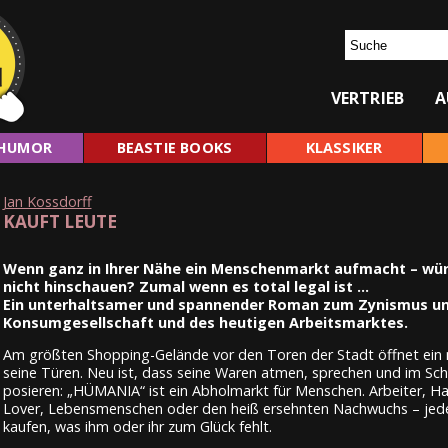
VERTRIEB
A
HUMOR
BEASTIE BOOKS
KLASSIKER
Jan Kossdorff
KAUFT LEUTE
Wenn ganz in Ihrer Nähe ein Menschenmarkt aufmacht – wür
nicht hinschauen? Zumal wenn es total legal ist …
Ein unterhaltsamer und spannender Roman zum Zynismus un
Konsumgesellschaft und des heutigen Arbeitsmarktes.
Am größten Shopping-Gelände vor den Toren der Stadt öffnet ein 
seine Türen. Neu ist, dass seine Waren atmen, sprechen und im Sc
posieren: „HÜMANIA“ ist ein Abholmarkt für Menschen. Arbeiter, Hau
Lover, Lebensmenschen oder den heiß ersehnten Nachwuchs – jede
kaufen, was ihm oder ihr zum Glück fehlt.