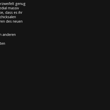
rzweifelt genug
edial massiv
e, dass es ihr
chicksalen
uren des neuen
em anderen
kten