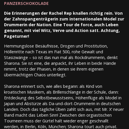
PANZERSCHOKOLADE
Die Erinnerungen der Rachel Rep knallen richtig rein. Von
der Zahnspangenträgerin zum internationalen Model zur
Drummerin der Nation. Eine Tour de force, auch Leben
genannt, mit viel Witz, Verve und Action satt. Achtung,
Pageturner!
Hemmungslose Besäufnisse, Drogen und Prostitution,
Höllenritte nach Texas im Fiat 500, rohe Gewalt und
Stasizwänge – so ist das nun mal als Rockdrummerin, denkt
Sharona. Sie ist eine, die anpackt, ihr Leben in beide Hände
nimmt, trotz der Phasen, in denen sie ihrem eigenen
übermächtigen Chaos unterliegt.
Sharona erinnert sich, wie alles begann: als Kind von
kroatischen Musikern, als Brillenschlange in der Schule, dann:
Entdeckung des Selbstbewusstseins, Höhenflüge als Model in
Japan und Abstürze als Da-und-dort-Drummerin in deutschen
Landen. Doch das tägliche Üben zahlt sich aus, mit Mr. X’ neuer
Band macht das Leben Sinn! Zwischen den orgiastischen
Tourneen muss der Gürtel halt wieder enger geschnallt
werden, in Berlin, Köln, München; Sharona tourt auch privat.