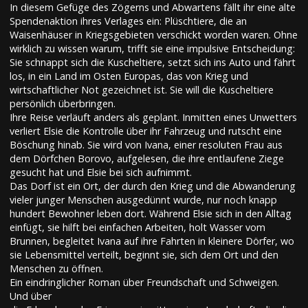
In diesem Gefüge des Zögerns und Abwartens fällt ihr eine alte
Spendenaktion ihres Verlages ein: Plüschtiere, die an
Waisenhäuser in Kriegsgebieten verschickt worden waren. Ohne
wirklich zu wissen warum, trifft sie eine impulsive Entscheidung:
Sie schnappt sich die Kuscheltiere, setzt sich ins Auto und fährt
los, in ein Land im Osten Europas, das von Krieg und
wirtschaftlicher Not gezeichnet ist. Sie will die Kuscheltiere
persönlich überbringen.
Ihre Reise verläuft anders als geplant. Inmitten eines Unwetters
verliert Elsie die Kontrolle über ihr Fahrzeug und rutscht eine
Böschung hinab. Sie wird von Ivana, einer resoluten Frau aus
dem Dörfchen Borovo, aufgelesen, die ihre entlaufene Ziege
gesucht hat und Elsie bei sich aufnimmt.
Das Dorf ist ein Ort, der durch den Krieg und die Abwanderung
vieler junger Menschen ausgedünnt wurde, nur noch knapp
hundert Bewohner leben dort. Während Elsie sich in den Alltag
einfügt, sie hilft bei einfachen Arbeiten, holt Wasser vom
Brunnen, begleitet Ivana auf ihre Fahrten in kleinere Dörfer, wo
sie Lebensmittel verteilt, beginnt sie, sich dem Ort und den
Menschen zu öffnen.
Ein eindringlicher Roman über Freundschaft und Schweigen.
Und über