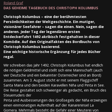
Roland Graf
DAS GEHEIME TAGEBUCH DES CHRISTOPH KOLUMBUS
Christoph Kolumbus – eine der berühmtesten
Persönlichkeiten der Weltgeschichte. Ein mutiger,
visionärer Seefahrer – sagen die einen. Nein, sagen die
anderen. Jeder Tag der legendären ersten
Entdeckerfahrt 1492 akribisch festgehalten in dieser
Komödie. Auf den Originalfakten des Bordbuchs von
Christoph Kolumbus basierend.
Eine wichtige historische Ergänzung für jedes Bücher
regal.
Wir schreiben das Jahr 1492. Christoph Kolumbus hat endlich
die nötigen Geldmittel und stellt sich eine Mannschaft (auch
vier Deutsche und ein bekannter Österreicher sind an Bord)
zusammen. Am 3. August sticht er mit seinem Flaggschiff
Santa Maria und den beiden Karavellen Niña und Pinta in See.
Die Reise gestaltet sich schwieriger als gedacht, ein Bruch des
Steuerruders der
Pinta und Ausbesserungen des Großsegels der Niña erzwingen
einen einmonatigen Aufenthalt auf der Kanareninsel La
Gomera. Mehrmals besteht die Gefahr einer Meuterei von